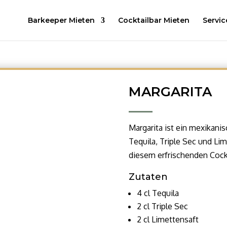
Barkeeper Mieten
Cocktailbar Mieten
Servic
MARGARITA
Margarita ist ein mexikani
Tequila, Triple Sec und Li
diesem erfrischenden Cockt
Zutaten
4 cl Tequila
2 cl Triple Sec
2 cl Limettensaft