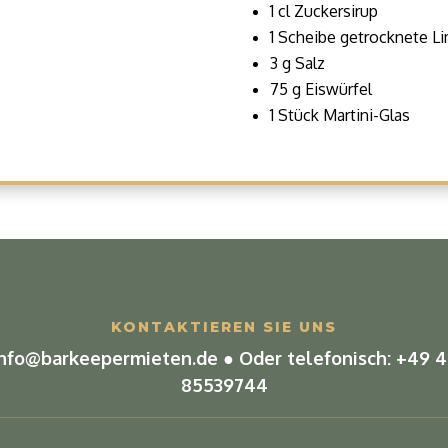
1 cl Zuckersirup
1 Scheibe getrocknete L
3 g Salz
75 g Eiswürfel
1 Stück Martini-Glas
KONTAKTIEREN SIE UNS
info@barkeepermieten.de
● Oder telefonisch:
+49 4
85539744